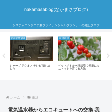
nakamasablog(なかまさブログ)
システムエンジニア兼ファイナンシャルプランナーの雑記ブログ
家具家電修理
水耕栽培
家
金
シャープ アクオス テレビ 壊れま
ペットボトル水耕栽培で簡単にミ
ca
ご紹
した
ニトマトを育てる方法
ト番
案
ホーム
生活
電気温水器からエコキュートへの交換 我