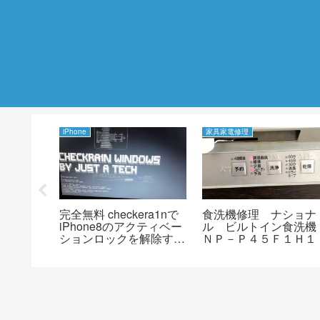
iPhone
家具家電修理
れ修理
完全無料 checkera1nで
食洗機修理 ナショナ
270シ
iPhone8のアクティベー
ル ビルトイン食洗
ーホース
ションロックを解除する
ＮＰ－Ｐ４５Ｆ１Ｈ１
ios14.4.2 windows10