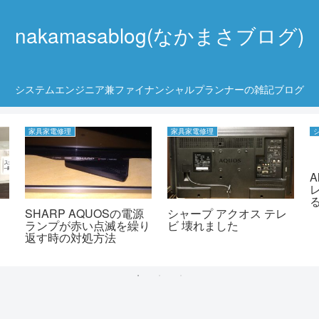
nakamasablog(なかまさブログ)
システムエンジニア兼ファイナンシャルプランナーの雑記ブログ
家具家電修理
家具家電修理
A
SHARP AQUOSの電源
シャープ アクオス テレ
機
ランプが赤い点滅を繰り
ビ 壊れました
返す時の対処方法