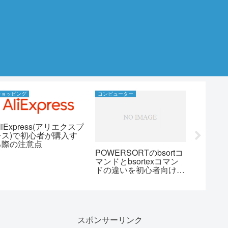
ショッピング
コンピューター
家具家電修
liExpress(アリエクスプ
レス)で初心者が購入す
る際の注意点
POWERSORTのbsortコ
テレビ
マンドとbsortexコマン
て不要
ドの違いを初心者向けに
する？
丁寧に説明
スポンサーリンク