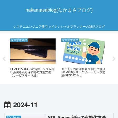
nakamasablog(なかまさブログ)
システムエンジニア兼ファイナンシャルプランナーの雑記ブログ
家具家電修理
家具家電修理
ネ
ま
SHARP AQUOSの電源ランプが赤
キッチンの水漏れ修理 自分で修理
ス
い点滅を繰り返す時の対処方法
MYM270シリーズ カートリッジ交
用
（サービスモード編）
換(KPS027H-E)
2024-11
SQL Server 認証の有効化方法
SQLServer