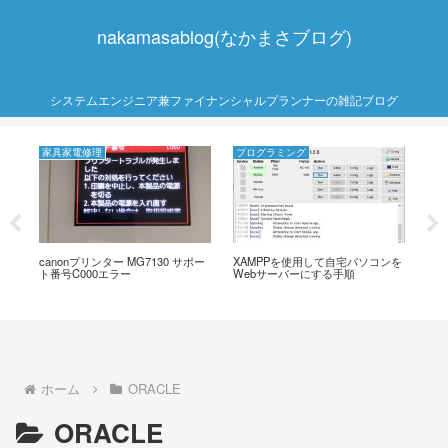
nakamasablog(なかまさブログ)
システムエンジニア兼ファイナンシャルプランナーの雑記ブログ
家具家電修理
プログラミング
家
利
canonプリンター MG7130 サポー
XAMPPを使用して自宅パソコンを
SH
ト番号C000エラー
Webサーバーにする手順
い
（
ホーム
ORACLE
ORACLE