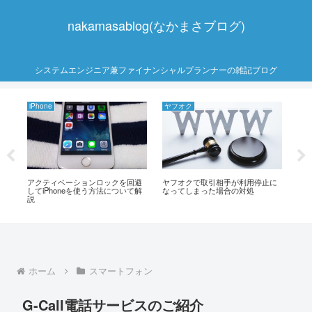
nakamasablog(なかまさブログ)
システムエンジニア兼ファイナンシャルプランナーの雑記ブログ
iPhone
ヤフオク
ネ
ポー
アクティベーションロックを回避
ヤフオクで取引相手が利用停止に
ス
してiPhoneを使う方法について解
なってしまった場合の対処
用
説
ホーム
スマートフォン
G-Call電話サービスのご紹介