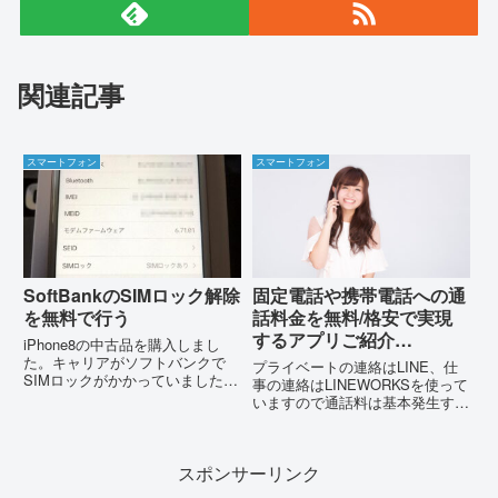
関連記事
スマートフォン
スマートフォン
SoftBankのSIMロック解除
固定電話や携帯電話への通
を無料で行う
話料金を無料/格安で実現
するアプリご紹介
iPhone8の中古品を購入しまし
Rakuten Link アプリの代
た。キャリアがソフトバンクで
プライベートの連絡はLINE、仕
SIMロックがかかっていました。
替案
事の連絡はLINEWORKSを使って
ソフトバンク以外のキャリアの
いますので通話料は基本発生する
SIMカードでも使えるようにSIM
ことはありません。しかしなが
ロック解除してみました。SIMロ
ら、相手がLINEを使っていない
ックあり状態のスマホSIMロック
場合はしかたなく電話番号に掛け
解除手順My Sof...
スポンサーリンク
ることがあります。今までは電話
番号に掛ける場合、楽天...