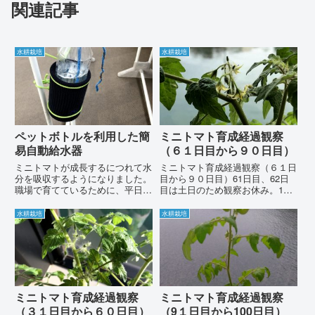
関連記事
水耕栽培
水耕栽培
ペットボトルを利用した簡
ミニトマト育成経過観察
易自動給水器
（６１日目から９０日目）
ミニトマトが成長するにつれて水
ミニトマト育成経過観察（６１日
分を吸収するようになりました。
目から９０日目）61日目、62日
職場で育てているために、平日は
目は土日のため観察お休み。11
水やり出来ますが、土日の休日は
月16日（63日目）いやー待って
水やりが出来ません。そこで、
ました。ようやく花が咲きまし
水耕栽培
水耕栽培
２、３日間の水やりが出来ない場
た。 11月17日（64日目）どんど
合も自動で水やり出来る給水器を
ん花が咲いてます。 11月18日
作成しました。ペットボトル自動
（65日目）次々と...
給...
ミニトマト育成経過観察
ミニトマト育成経過観察
（３１日目から６０日目）
（9１日目から100日目）