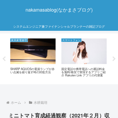
nakamasablog(なかまさブログ)
システムエンジニア兼ファイナンシャルプランナーの雑記ブログ
家具家電修理
スマートフォン
シ
Al
心
が赤
SHARP AQUOSの電源ランプが赤
固定電話や携帯電話への通話料金
い点滅を繰り返す時の対処方法
を無料/格安で実現するアプリご紹
介 Rakuten Link アプリの代替案
ホーム
水耕栽培
ミニトマト育成経過観察（2021年２月）収