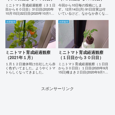
ミニトマト育成経過観察（３１日
今回から10日毎の投稿にしま
目から６０日目）31日目(2020年
す。12月14日(月) 91日目実は付
10月15日)32日目(2020年10月16
いているけど、なかなか赤くなり
日)週末なので水の交換と肥料や
ませんねー。 となりの鉢のミニ
りをして帰ります。35日目(2020
トマトは、ようやく花が咲き始め
水耕栽培
水耕栽培
年10月19日)週明け月曜日。大き
ました。12月15日(火) 92日目12
くなっていますね。36日目(2...
月16日(水) 93日目 12月17日
(木)...
ミニトマト育成経過観察
ミニトマト育成経過観察
（2021年１月）
（１日目から３０日目）
１月１２日連休明け出社したら赤
ミニトマト育成経過観察（１日目
く色ずいてました。ようやくトマ
から３０日目）１日目(2020年9月
トらしくなってきました。
15日)種まき２日目(2020年9月16
日)小さな芽が出てます。4日目
(2020年9月18日)芽が少し大きく
なってます。５日目(2020年9月
スポンサーリンク
19日)観察休み６日目(2020...