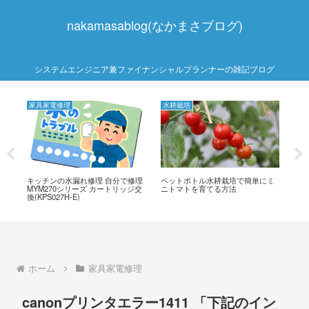
nakamasablog(なかまさブログ)
システムエンジニア兼ファイナンシャルプランナーの雑記ブログ
家具家電修理
水耕栽培
コ
金
キッチンの水漏れ修理 自分で修理
ペットボトル水耕栽培で簡単にミ
PO
ご紹
MYM270シリーズ カートリッジ交
ニトマトを育てる方法
bs
案
換(KPS027H-E)
け
ホーム
家具家電修理
canonプリンタエラー1411 「下記のイン