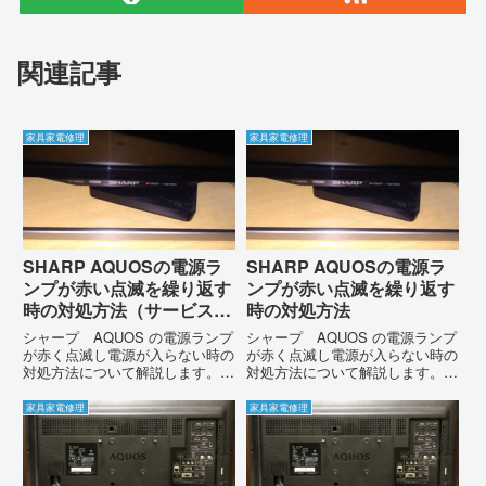
関連記事
家具家電修理
家具家電修理
SHARP AQUOSの電源ラ
SHARP AQUOSの電源ラ
ンプが赤い点滅を繰り返す
ンプが赤い点滅を繰り返す
時の対処方法（サービスモ
時の対処方法
ード編）
シャープ AQUOS の電源ランプ
シャープ AQUOS の電源ランプ
が赤く点滅し電源が入らない時の
が赤く点滅し電源が入らない時の
対処方法について解説します。今
対処方法について解説します。あ
回の記事では、サービスモードに
る日、突然、電源ランプが赤く点
入って電源オフにした後に、電源
滅し電源が入らなくなりました
家具家電修理
家具家電修理
オンにすることで復活する裏技で
が、ある方法で復活することが出
す。対処方法（裏技）（サービス
来ました。同じような症状でお悩
モード編）① まずアクオス...
みの方は是非お試しください。...