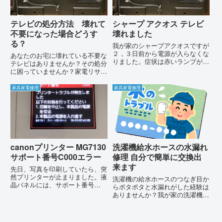
テレビの処分方法 壊れて
シャープ アクオス テレビ
不要になった場合どうす
壊れました
る？
我が家のシャープアクオスですが
２，３日前から電源が入らなくな
あなたのお宅に壊れている不要な
りました。症状は赤いランプが点
テレビはありませんか？その処分
滅し電源が入らない状況です。こ
に困っていませんか？家電リサイ
の症状の場合、本体の電源ボタン
クル法の施工により、テレビは粗
を押しながらコンセントを差し込
大ごみとして出すことができませ
家具家電修理
家具家電修理
み、一度電源ボタンを放し、再
ん。そのため、テレビの回収は特
度、電源ボタンを押し続けると復
定のお店や一般廃棄物運搬業の認
活...
可を受けている業者が行うこと
に...
canonプリンター MG7130
洗濯機給水ホースの水漏れ
サポート番号C000エラー
修理 自分で簡単に交換出
来ます
先日、写真を印刷していたら、突
然プリンターが止まりました。液
洗濯機の給水ホースのつなぎ目か
晶パネルには、サポート番号
らポタポタと水漏れがした経験は
C000と表示されれいます。メッ
ありませんか？我が家の洗濯機は
セージとしては、プリンタートラ
まもなく１０年選手です。メーカ
ブルが発生しました。以下の対処
ーは東芝、ドラム式のZABOON
を行なってください１.印刷を中
という洗濯機です。今日何気なく