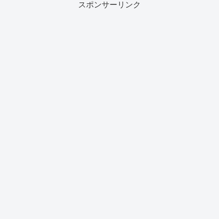
止し、本製品の電源を切る２.本
スポンサーリンク
見ていたら蛇口と給水ホースのつ
製...
なぎ目からポタポタと水が垂れ...