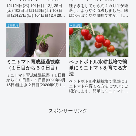
12月24日(木) 101日目 12月25日
種まきをしてから約４カ月半が経
(金) 102日目12月26日(土) 103日
過し、ようやく収穫しました。味
目12月27日(日) 104日目12月28日
は水っぽくやや薄味ですが、しっ
(月) 105日目重みで垂れ下がって
かりとトマトの味がしました。収
います。12月29日(火) 106日目支
穫した玉数は、全部で９個になり
水耕栽培
水耕栽培
柱を使って垂れ下がり防止今年
ました。収穫前の最後の写真で
は...
す。（収穫したところを撮り忘れ
てしまいました）次は何を育てよ
う...
ミニトマト育成経過観察
ペットボトル水耕栽培で簡
（１日目から３０日目）
単にミニトマトを育てる方
法
ミニトマト育成経過観察（１日目
から３０日目）１日目(2020年9月
ペットボトル水耕栽培で簡単にミ
15日)種まき２日目(2020年9月16
ニトマトを育てる方法についてご
日)小さな芽が出てます。4日目
紹介します。簡単にミニトマトを
(2020年9月18日)芽が少し大きく
育てる方法はありませんか？ペッ
なってます。５日目(2020年9月
トボトルで水耕栽培する方法があ
19日)観察休み６日目(2020...
りますよ。とっても簡単です。ど
スポンサーリンク
うやるんですか？ミニトマトの水
耕栽培セットがあるのでそれを
使...