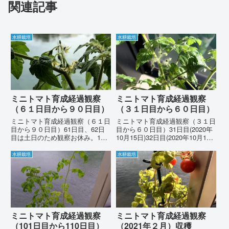
関連記事
水耕栽培
水耕栽培
ミニトマト育成経過観察
ミニトマト育成経過観察
（６１日目から９０日目）
（３１日目から６０日目）
ミニトマト育成経過観察（６１日
ミニトマト育成経過観察（３１日
目から９０日目）61日目、62日
目から６０日目）31日目(2020年
目は土日のため観察お休み。11
10月15日)32日目(2020年10月16
月16日（63日目）いやー待って
日)週末なので水の交換と肥料や
ました。ようやく花が咲きまし
りをして帰ります。35日目(2020
水耕栽培
水耕栽培
た。 11月17日（64日目）どんど
年10月19日)週明け月曜日。大き
ん花が咲いてます。 11月18日
くなっていますね。36日目(2...
（65日目）次々と...
ミニトマト育成経過観察
ミニトマト育成経過観察
（101日目から110日目）
（2021年２月）収穫