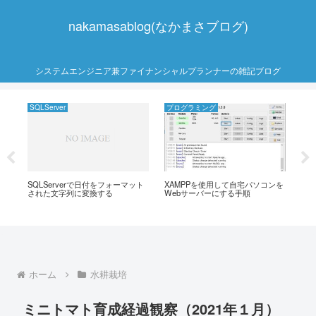
nakamasablog(なかまさブログ)
システムエンジニア兼ファイナンシャルプランナーの雑記ブログ
SQLServer
プログラミング
ス
が赤
SQLServerで日付をフォーマット
XAMPPを使用して自宅パソコンを
固
された文字列に変換する
Webサーバーにする手順
を無
介 
ホーム
水耕栽培
ミニトマト育成経過観察（2021年１月）